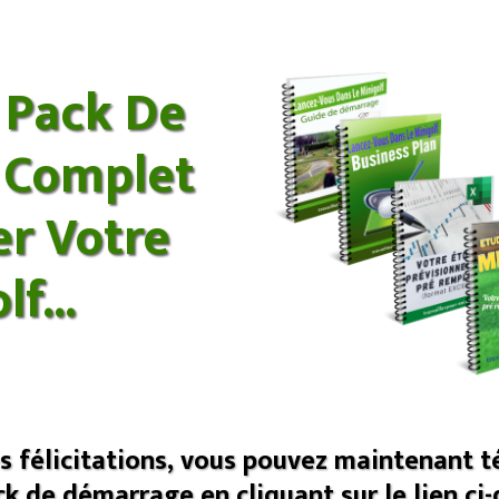
e Pack De
 Complet
er Votre
f...
 félicitations, vous pouvez maintenant 
k de démarrage en cliquant sur le lien ci-