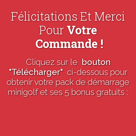
Félicitations Et Merci
Pour
Votre
Commande
!
Cliquez sur le
bouton
"Télécharger"
ci-dessous
pour
obtenir votre pack de démarrage
minigolf et ses 5 bonus gratuits :