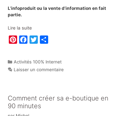
L’infoproduit ou la vente d’information en fait
partie.
Lire la suite
Pi
F
T
P
nt
a
w
ar
er
c
itt
ta
Catégories
Activités 100% Internet
e
e
er
g
Laisser un commentaire
st
b
er
o
o
k
Comment créer sa e-boutique en
90 minutes
par
Michel