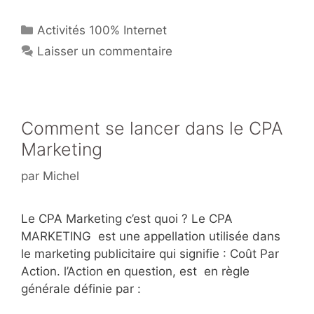
er
c
itt
ta
Catégories
Activités 100% Internet
e
e
er
g
Laisser un commentaire
st
b
er
o
o
k
Comment se lancer dans le CPA
Marketing
par
Michel
Le CPA Marketing c’est quoi ? Le CPA
MARKETING est une appellation utilisée dans
le marketing publicitaire qui signifie : Coût Par
Action. l’Action en question, est en règle
générale définie par :