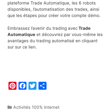
plateforme Trade Automatique, les 6 robots
disponibles, l’automatisation des trades, ainsi
que les étapes pour créer votre compte démo.
Embrassez l’avenir du trading avec
Trade
Automatique
et découvrez par vous-même les
avantages du trading automatisé en cliquant
sur sur ce lien.
Pi
F
T
P
nt
a
w
ar
er
c
itt
ta
Catégories
Activités 100% Internet
e
e
er
g