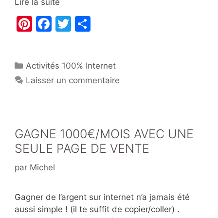
Lire la suite
Pi
F
T
P
nt
a
w
ar
er
c
itt
ta
Catégories
Activités 100% Internet
e
e
er
g
Laisser un commentaire
st
b
er
o
o
k
GAGNE 1000€/MOIS AVEC UNE
SEULE PAGE DE VENTE
par
Michel
Gagner de l’argent sur internet n’a jamais été
aussi simple ! (il te suffit de copier/coller) .