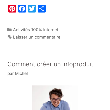
Pi
F
T
P
nt
a
w
ar
er
c
itt
ta
Catégories
Activités 100% Internet
e
e
er
g
Laisser un commentaire
st
b
er
o
o
k
Comment créer un infoproduit
par
Michel