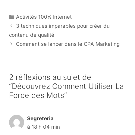
nt
a
w
ar
er
c
itt
ta
Catégories
Activités 100% Internet
e
e
er
g
3 techniques imparables pour créer du
st
b
er
contenu de qualité
o
Comment se lancer dans le CPA Marketing
o
k
2 réflexions au sujet de
“Découvrez Comment Utiliser La
Force des Mots”
Segreteria
à 18 h 04 min