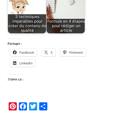
3 techniques
imparables pour
Formule en 4 étapes
créer du contenu de
pour rédiger un
qualité
article
Partager :
Facebook
X
Pinterest
LinkedIn
J’aime ça :
Pi
F
T
P