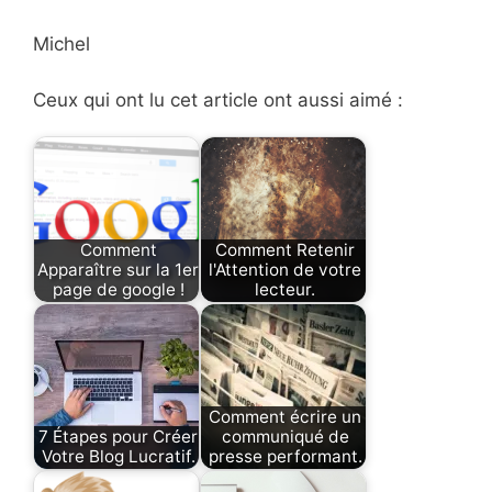
Michel
Ceux qui ont lu cet article ont aussi aimé :
Comment
Comment Retenir
Apparaître sur la 1er
l'Attention de votre
page de google !
lecteur.
Comment écrire un
7 Étapes pour Créer
communiqué de
Votre Blog Lucratif.
presse performant.