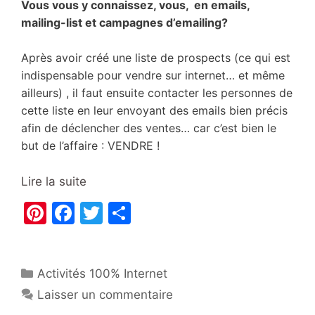
Vous vous y connaissez, vous, en emails,
mailing-list et campagnes d’emailing?
Après avoir créé une liste de prospects (ce qui est
indispensable pour vendre sur internet… et même
ailleurs) , il faut ensuite contacter les personnes de
cette liste en leur envoyant des emails bien précis
afin de déclencher des ventes… car c’est bien le
but de l’affaire : VENDRE !
Lire la suite
Pi
F
T
P
nt
a
w
ar
er
c
itt
ta
Catégories
Activités 100% Internet
e
e
er
g
Laisser un commentaire
st
b
er