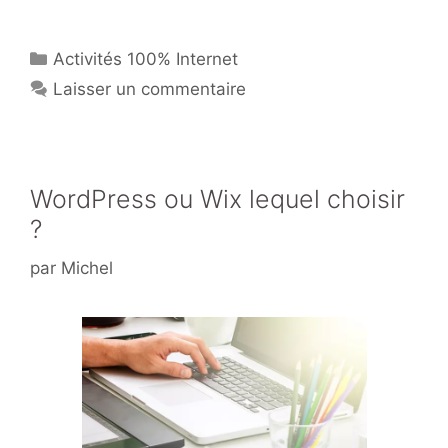
nt
a
w
ar
er
c
itt
ta
Catégories
Activités 100% Internet
e
e
er
g
Laisser un commentaire
st
b
er
o
o
k
WordPress ou Wix lequel choisir
?
par
Michel