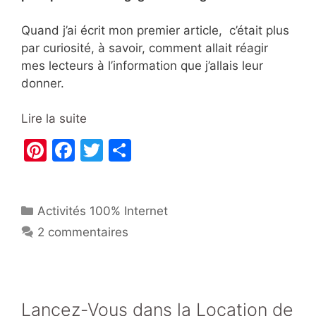
Quand j’ai écrit mon premier article, c’était plus
par curiosité, à savoir, comment allait réagir
mes lecteurs à l’information que j’allais leur
donner.
Lire la suite
Pi
F
T
P
nt
a
w
ar
er
c
itt
ta
Catégories
Activités 100% Internet
e
e
er
g
2 commentaires
st
b
er
o
o
k
Lancez-Vous dans la Location de