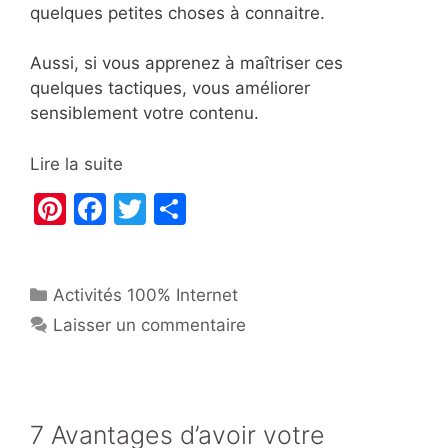
quelques petites choses à connaitre.
Aussi, si vous apprenez à maîtriser ces
quelques tactiques, vous améliorer
sensiblement votre contenu.
Lire la suite
Pi
F
T
P
nt
a
w
ar
er
c
itt
ta
Catégories
Activités 100% Internet
e
e
er
g
Laisser un commentaire
st
b
er
o
o
k
7 Avantages d’avoir votre