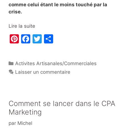
comme celui étant le moins touché par la
crise.
Lire la suite
Pi
F
T
P
nt
a
w
ar
er
c
itt
ta
Catégories
Activites Artisanales/Commerciales
e
e
er
g
Laisser un commentaire
st
b
er
o
o
k
Comment se lancer dans le CPA
Marketing
par
Michel