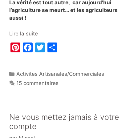
La vérité est tout autre, car aujourd’hui
l’agriculture se meurt… et les agriculteurs
aussi !
Lire la suite
Pi
F
T
P
nt
a
w
ar
er
c
itt
ta
Catégories
Activites Artisanales/Commerciales
e
e
er
g
15 commentaires
st
b
er
o
o
k
Ne vous mettez jamais à votre
compte