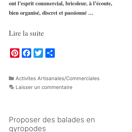
ont l’
esprit commercial, bricoleur, à l’écoute,
bien organisé, discret et passionné …
Lire la suite
Pi
F
T
P
nt
a
w
ar
er
c
itt
ta
Catégories
Activites Artisanales/Commerciales
e
e
er
g
Laisser un commentaire
st
b
er
o
o
k
Proposer des balades en
gyropodes