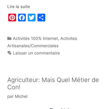
Lire la suite
Pi
F
T
P
nt
a
w
ar
er
c
itt
ta
Catégories
Activités 100% Internet
e
e
er
g
,
Activites
Artisanales/Commerciales
st
b
er
Laisser un commentaire
o
o
k
Agriculteur: Mais Quel Métier de
Con!
par
Michel