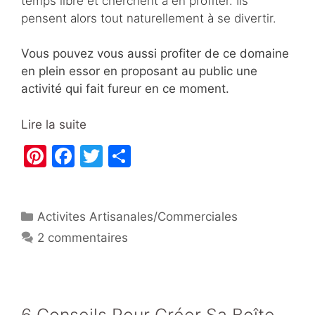
temps libre et cherchent à en profiter. Ils
pensent alors tout naturellement à se divertir.
Vous pouvez vous aussi profiter de ce domaine
en plein essor en proposant au public une
activité qui fait fureur en ce moment.
Lire la suite
Pi
F
T
P
nt
a
w
ar
er
c
itt
ta
Catégories
Activites Artisanales/Commerciales
e
e
er
g
2 commentaires
st
b
er
o
o
k
6 Conseils Pour Créer Sa Boîte