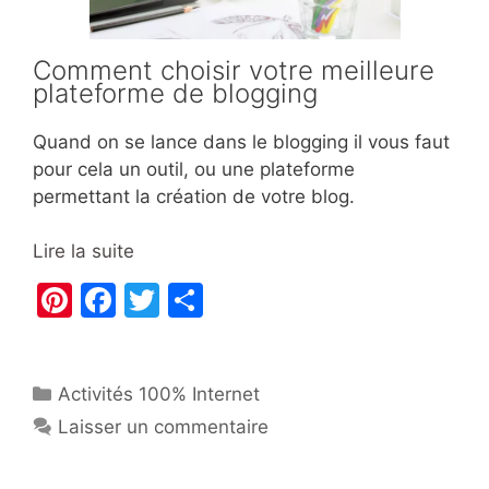
Comment choisir votre meilleure
plateforme de blogging
Quand on se lance dans le blogging il vous faut
pour cela un outil, ou une plateforme
permettant la création de votre blog.
Lire la suite
Pi
F
T
P
nt
a
w
ar
er
c
itt
ta
Catégories
Activités 100% Internet
e
e
er
g
Laisser un commentaire
st
b
er
o