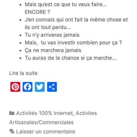
Mais qu’est ce que tu veux faire…
ENCORE ?
J’en connais qui ont fait la même chose et
ils ont tout perdu…
Tu n’y arriveras jamais
Mais, tu vas investir combien pour ça ?
Ça ne marchera jamais
Tu auras de la chance si ça marche…
Lire la suite
Pi
F
T
P
nt
a
w
ar
er
c
itt
ta
Catégories
Activités 100% Internet
e
e
er
g
,
Activites
Artisanales/Commerciales
st
b
er
Laisser un commentaire
o