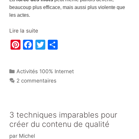
beaucoup plus efficace, mais aussi plus violente que
les actes.
Lire la suite
Pi
F
T
P
nt
a
w
ar
er
c
itt
ta
Catégories
Activités 100% Internet
e
e
er
g
2 commentaires
st
b
er
o
o
k
3 techniques imparables pour
créer du contenu de qualité
par
Michel