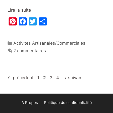
Lire la suite
Pi
F
T
P
nt
a
w
ar
er
c
itt
ta
Catégories
Activites Artisanales/Commerciales
e
e
er
g
2 commentaires
st
b
er
o
o
k
Page
Page
Page
Page
←
précédent
1
2
3
4
→
suivant
A Propos
Politique de confidentialité