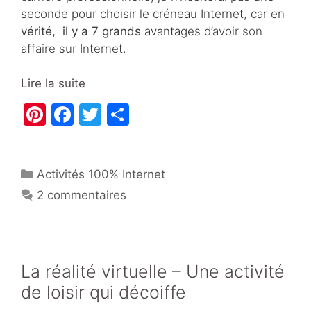
seconde pour choisir le créneau Internet, car en
vérité, il y a 7 grands
avantages
d’avoir son
affaire sur Internet.
Lire la suite
Pi
F
T
P
nt
a
w
ar
er
c
itt
ta
Catégories
Activités 100% Internet
e
e
er
g
2 commentaires
st
b
er
o
o
k
La réalité virtuelle – Une activité
de loisir qui décoiffe